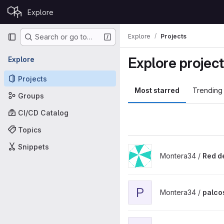
Skip to content
Explore
GitLab
Primary navigation
Explore
Projects
Search or go to…
Explore projec
Explore
Projects
Most starred
Trending
Groups
CI/CD Catalog
Topics
Snippets
View Red de Oasis Climático
Montera34 /
Red d
View palcos-galicia project
P
Montera34 /
palco
View euskaradenontzat_datav