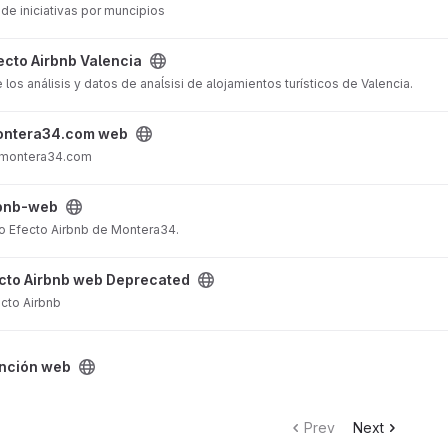
de iniciativas por muncipios
project
ecto Airbnb Valencia
os análisis y datos de anaĺsisi de alojamientos turísticos de Valencia.
 project
ontera34.com web
b.montera34.com
bnb-web
to Efecto Airbnb de Montera34.
recated project
cto Airbnb web Deprecated
cto Airbnb
t
nción web
Prev
Next