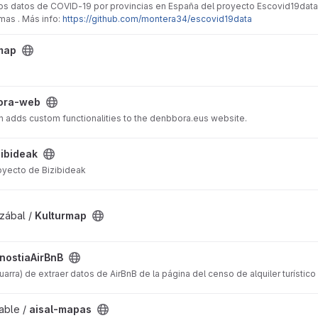
 los datos de COVID-19 por provincias en España del proyecto Escovid19data
as . Más info:
https://github.com/montera34/escovid19data
t
map
ora-web
n adds custom functionalities to the denbbora.eus website.
zibideak
oyecto de Bizibideak
zábal /
Kulturmap
nostiaAirBnB
arra) de extraer datos de AirBnB de la página del censo de alquiler turístic
able /
aisal-mapas