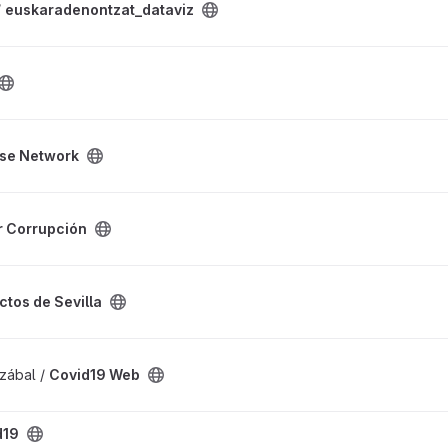
/
euskaradenontzat_dataviz
ect
ise Network
ct
r Corrupción
illa project
tos de Sevilla
zábal /
Covid19 Web
d19