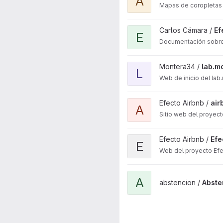
A
Mapas de coropletas 
View Efecto Airbnb Valencia 
Carlos Cámara /
Ef
E
Documentación sobre l
View lab.montera34.com web
Montera34 /
lab.m
L
Web de inicio del la
View airbnb-web project
Efecto Airbnb /
air
A
Sitio web del proyec
View Efecto Airbnb web Dep
Efecto Airbnb /
Efe
E
Web del proyecto Efe
View Abstención web projec
A
abstencion /
Abste