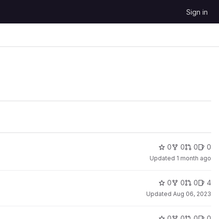
Sign in
0
0
0
0
Updated
1 month ago
0
0
0
4
Updated
Aug 06, 2023
0
0
0
0