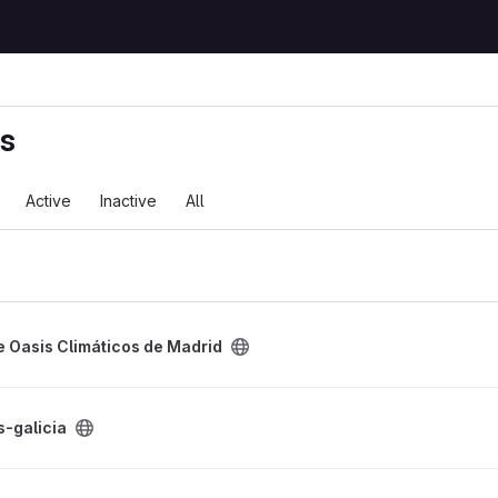
ts
Active
Inactive
All
s de Madrid project
e Oasis Climáticos de Madrid
s-galicia
iz project