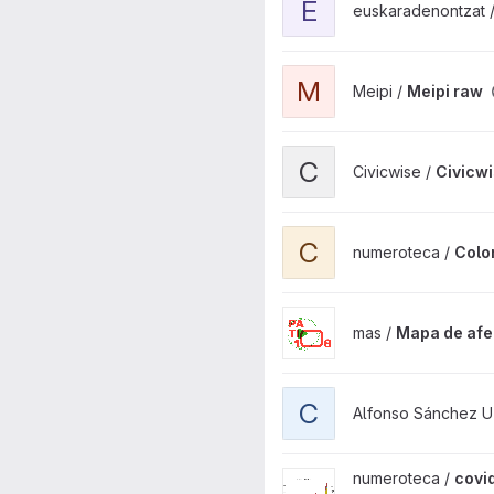
E
euskaradenontzat 
View Meipi raw project
M
Meipi /
Meipi raw
View Civicwise Network proj
C
Civicwise /
Civicw
View Color Corrupción proje
C
numeroteca /
Colo
View Mapa de afectos de Sev
mas /
Mapa de afec
View Covid19 Web project
C
Alfonso Sánchez U
View covid19 project
numeroteca /
covi