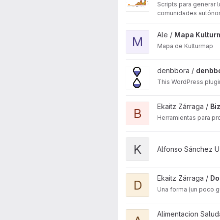
Scripts para generar
comunidades autónom
View Mapa Kulturmap projec
Ale /
Mapa Kultur
M
Mapa de Kulturmap
View denbbora-web project
denbbora /
denbb
This WordPress plugi
View Bizibideak project
Ekaitz Zárraga /
Bi
B
Herramientas para pr
View Kulturmap project
K
Alfonso Sánchez U
View DonostiaAirBnB project
Ekaitz Zárraga /
Do
D
Una forma (un poco gu
View aisal-mapas project
Alimentacion Salud