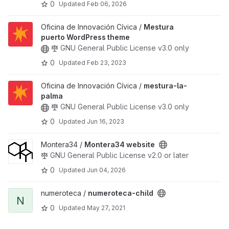
0
Updated
Feb 06, 2026
View Mestura puerto WordPress theme project
Oficina de Innovación Cívica /
Mestura
puerto WordPress theme
GNU General Public License v3.0 only
0
Updated
Feb 23, 2023
View mestura-la-palma project
Oficina de Innovación Cívica /
mestura-la-
palma
GNU General Public License v3.0 only
0
Updated
Jun 16, 2023
View Montera34 website project
Montera34 /
Montera34 website
GNU General Public License v2.0 or later
0
Updated
Jun 04, 2026
View numeroteca-child project
numeroteca /
numeroteca-child
N
0
Updated
May 27, 2021