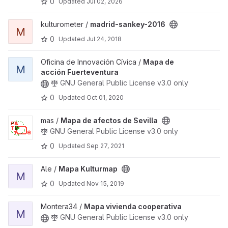
0
Updated
Jul 02, 2026
View madrid-sankey-2016 project
kulturometer /
madrid-sankey-2016
M
0
Updated
Jul 24, 2018
View Mapa de acción Fuerteventura project
Oficina de Innovación Cívica /
Mapa de
M
acción Fuerteventura
GNU General Public License v3.0 only
0
Updated
Oct 01, 2020
View Mapa de afectos de Sevilla project
mas /
Mapa de afectos de Sevilla
GNU General Public License v3.0 only
0
Updated
Sep 27, 2021
View Mapa Kulturmap project
Ale /
Mapa Kulturmap
M
0
Updated
Nov 15, 2019
View Mapa vivienda cooperativa project
Montera34 /
Mapa vivienda cooperativa
M
GNU General Public License v3.0 only