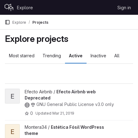
Skip to content
Explore
Sign in
GitLab
Explore
Projects
Explore projects
Most starred
Trending
Active
Inactive
All
View Efecto Airbnb web Deprecated project
Efecto Airbnb /
Efecto Airbnb web
E
Deprecated
GNU General Public License v3.0 only
0
Updated
Mar 21, 2019
View Estética Fósil WordPress theme project
Montera34 /
Estética Fósil WordPress
E
theme