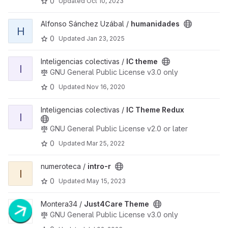
0
Updated
Oct 10, 2023
View humanidades project
Alfonso Sánchez Uzábal /
humanidades
H
0
Updated
Jan 23, 2025
View IC theme project
Inteligencias colectivas /
IC theme
I
GNU General Public License v3.0 only
0
Updated
Nov 16, 2020
View IC Theme Redux project
Inteligencias colectivas /
IC Theme Redux
I
GNU General Public License v2.0 or later
0
Updated
Mar 25, 2022
View intro-r project
numeroteca /
intro-r
I
0
Updated
May 15, 2023
View Just4Care Theme project
Montera34 /
Just4Care Theme
GNU General Public License v3.0 only