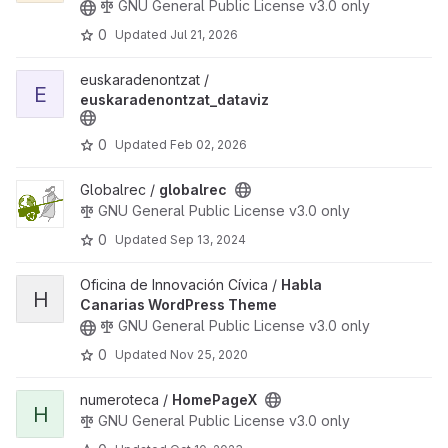
GNU General Public License v3.0 only
0
Updated
Jul 21, 2026
View euskaradenontzat_dataviz project
euskaradenontzat /
E
euskaradenontzat_dataviz
0
Updated
Feb 02, 2026
View globalrec project
Globalrec /
globalrec
GNU General Public License v3.0 only
0
Updated
Sep 13, 2024
View Habla Canarias WordPress Theme project
Oficina de Innovación Cívica /
Habla
H
Canarias WordPress Theme
GNU General Public License v3.0 only
0
Updated
Nov 25, 2020
View HomePageX project
numeroteca /
HomePageX
H
GNU General Public License v3.0 only