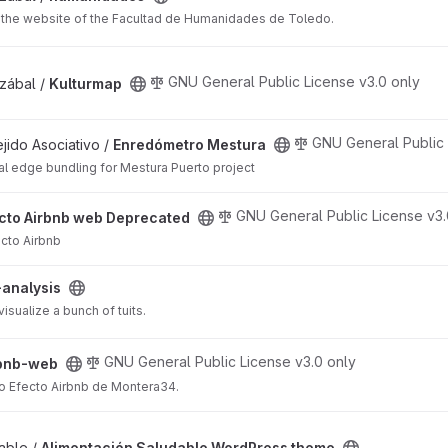
the website of the Facultad de Humanidades de Toledo.
GNU General Public License v3.0 only
zábal /
Kulturmap
roject
GNU General Public 
jido Asociativo /
Enredómetro Mestura
l edge bundling for Mestura Puerto project
recated project
GNU General Public License v3.
cto Airbnb web Deprecated
cto Airbnb
-analysis
Script to analyze and visualize a bunch of tuits.
GNU General Public License v3.0 only
bnb-web
to Efecto Airbnb de Montera34.
e WordPress theme project
able /
Alimentación Saludable WordPress theme