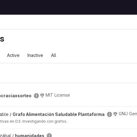
ts
Active
Inactive
All
ject
MIT License
craciaxsorteo
udable Plantaforma project
GNU Gene
able /
Grafo Alimentación Saludable Plantaforma
ativas en D3. Investigando con grafos.
zábal /
humanidades