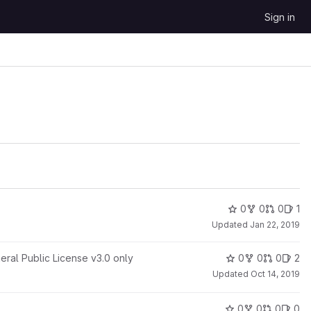
Sign in
0
0
0
1
Updated
Jan 22, 2019
ral Public License v3.0 only
0
0
0
2
Updated
Oct 14, 2019
0
0
0
0