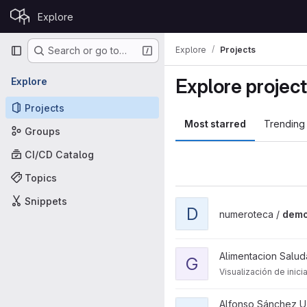
Skip to content
Explore
GitLab
Primary navigation
Explore
Projects
Search or go to…
Explore projec
Explore
Projects
Most starred
Trending
Groups
CI/CD Catalog
Topics
Snippets
View democraciaxsorteo pro
D
numeroteca /
demo
View Grafo Alimentación Sal
Alimentacion Salud
G
Visualización de inici
View humanidades project
Alfonso Sánchez U