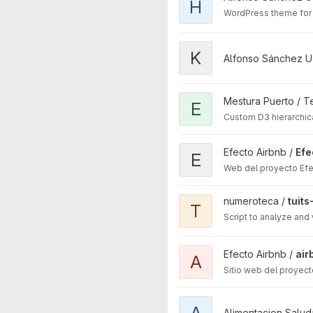
H
WordPress theme for 
View Kulturmap project
K
Alfonso Sánchez U
View Enredómetro Mestura p
Mestura Puerto / Te
E
Custom D3 hierarchica
View Efecto Airbnb web Dep
Efecto Airbnb /
Efe
E
Web del proyecto Efe
View tuits-analysis project
numeroteca /
tuits
T
View airbnb-web project
Efecto Airbnb /
air
A
Sitio web del proyec
View Alimentación Saludabl
A
Alimentacion Salud