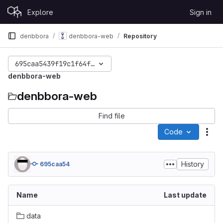
Skip to content
Explore
Sign in
GitLab
denbbora
denbbora-web
Repository
695caa5439f19c1f64fad50a9ff0fbb6ac1b8a6f
denbbora-web
denbbora-web
Find file
Code
Act
History
695caa54
Name
Last update
data