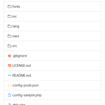
fonts
inc
lang
sass
src
.gitignore
LICENSE.md
README.md
config-pods.json
config-sample.php
dbb.php