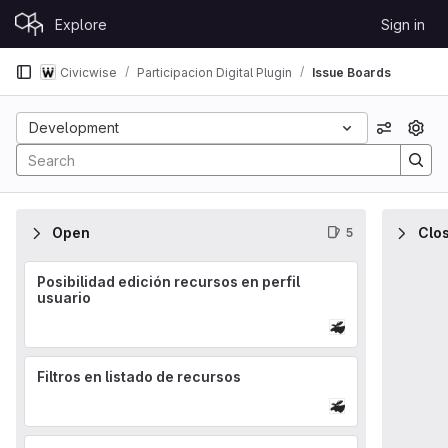
Skip to content
Explore
Sign in
GitLab
Civicwise
Participacion Digital Plugin
Issue Boards
Issue Boards
Development
View op
Open
Clo
5
Posibilidad edición recursos en perfil
usuario
Filtros en listado de recursos