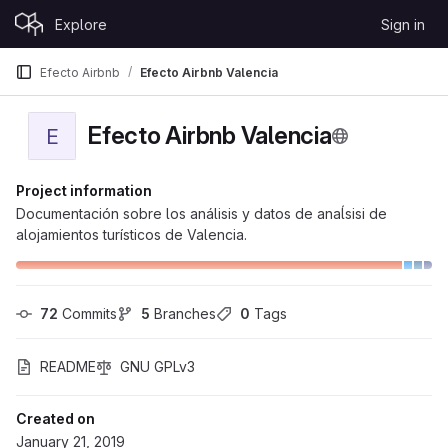
Skip to content
Explore
Sign in
GitLab
Efecto Airbnb
Efecto Airbnb Valencia
Efecto Airbnb Valencia
E
Project information
Documentación sobre los análisis y datos de anaĺsisi de
alojamientos turísticos de Valencia.
72
 Commits
5
 Branches
0
 Tags
README
GNU GPLv3
Created on
January 21, 2019